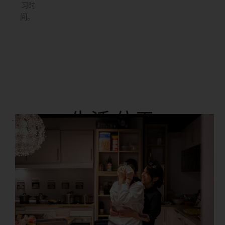
习时
间。
生活
位于