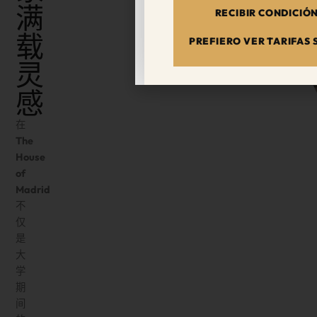
满
RECIBIR CONDICIÓ
载
PREFIERO VER TARIFAS
灵
感
在
The
House
of
Madrid
不
仅
是
大
学
期
间