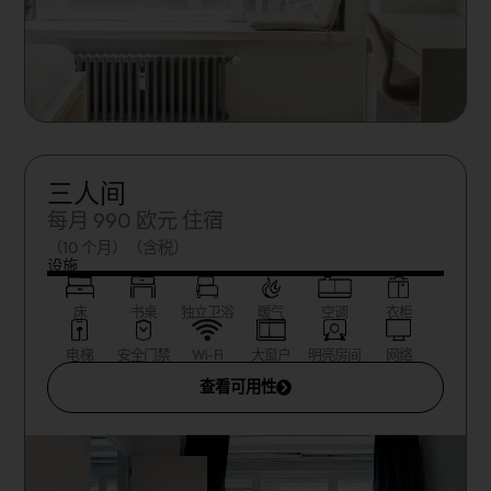
三人间
每月 990 欧元 住宿
（10 个月）（含税）
设施
床
书桌
独立卫浴
暖气
空调
衣柜
电梯
安全门禁
Wi-Fi
大窗户
明亮房间
网络
查看可用性