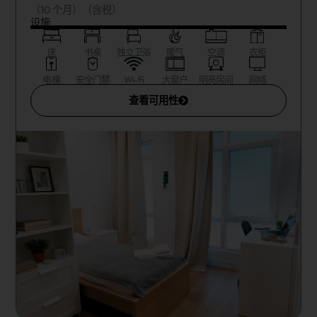
（10 个月）（含税）
设施
床
书桌
独立卫浴
暖气
空调
衣柜
电梯
安全门禁
Wi-Fi
大窗户
明亮房间
网络
查看可用性