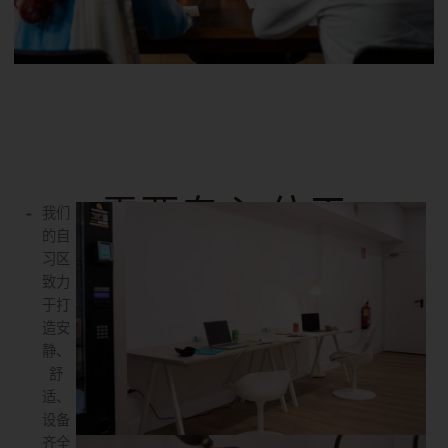
需要专心
位于
我们
的自
习区
致力
于打
造安
静、
舒
适、
设备
齐全