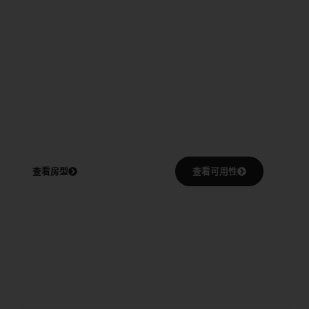
学生公寓
位于
马德里
入住马德里最佳街区，全包式服务，畅享充满活
力的国际学生社区
马德里市中心，萨拉曼卡区
查看房型
查看可用性
最后名额