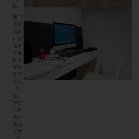
围。
我们
还设
有多
间配
备齐
全电
脑的
空间
和团
体工
作
室，
非常
适合
合作
完成
学术
项