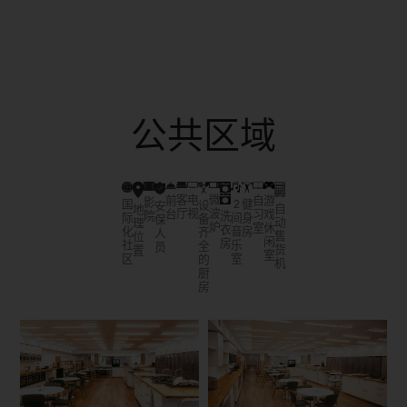
公共区域
微
客
电
前
游
自
影
国
2
健
设
安
自
地
波
厅
视
台
戏
习
院
洗
际
间
身
备
保
动
理
炉
休
室
衣
化
音
房
齐
人
售
位
闲
房
社
乐
全
员
货
置
室
区
室
的
机
厨
房