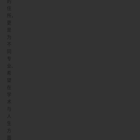
的
住
所，
更
是
为
不
同
专
业、
希
望
在
学
术
与
人
生
方
面