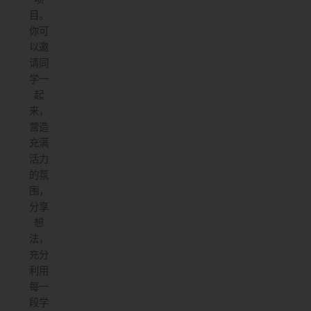
目。
你可
以邀
请同
学一
起
来，
营造
充满
活力
的氛
围，
分享
想
法，
充分
利用
每一
段学