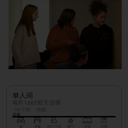
单人间
每月 1,683 欧元 住宿
（10 个月）（含税）
设施
床
书桌
独立卫浴
暖气
空调
衣柜