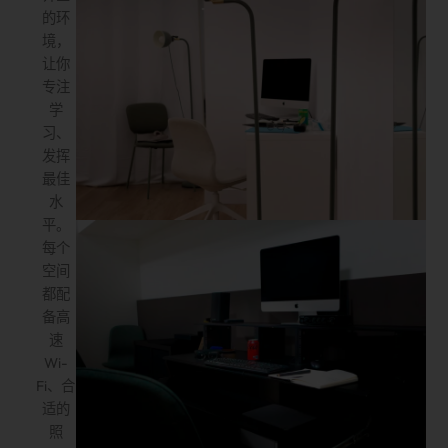
的环
境，
让你
专注
学
习、
发挥
最佳
水
平。
每个
空间
都配
备高
速
Wi-
Fi、合
适的
照