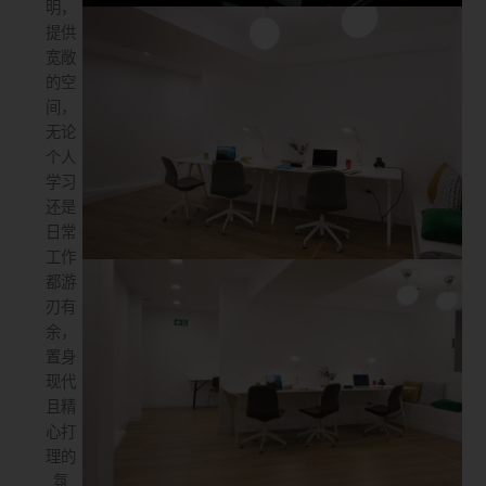
明，
提供
宽敞
的空
间，
无论
个人
学习
还是
日常
工作
都游
刃有
余，
置身
现代
且精
心打
理的
氛