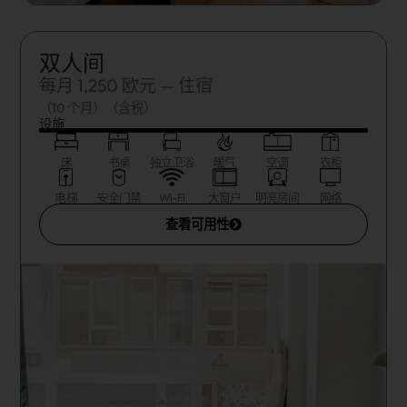
双人间
每月 1,250 欧元 — 住宿
（10 个月）（含税）
设施
床
书桌
独立卫浴
暖气
空调
衣柜
电梯
安全门禁
Wi-Fi
大窗户
明亮房间
网络
查看可用性